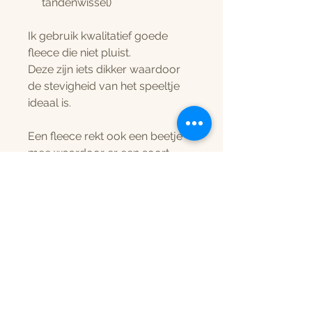
tandenwissel)
Ik gebruik kwalitatief goede
fleece die niet pluist.
Deze zijn iets dikker waardoor
de stevigheid van het speeltje
ideaal is.
Een fleece rekt ook een beetje
mee waardoor er een soort
‘anti-schok’ op het speeltje zit.
Levertermijn:
Aangezien de speeltjes pas
gemaakt worden op het
moment van bestelling en deze
niet op voorraad liggen, kan de
levertermijn +/- 1 weekje duren.