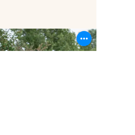
Fun en Tricks
In deze lessenreeks doen we elke les