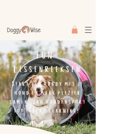
FUN-
Lessenreeksen
Start een hobby met je
hond en maak plezier
samen. Van hondensport
tot tricks learning!